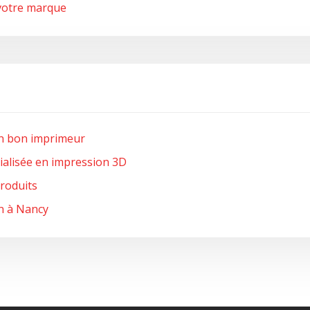
votre marque
un bon imprimeur
cialisée en impression 3D
produits
n à Nancy